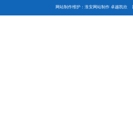
网站制作维护：
淮安网站制作
卓越凯欣