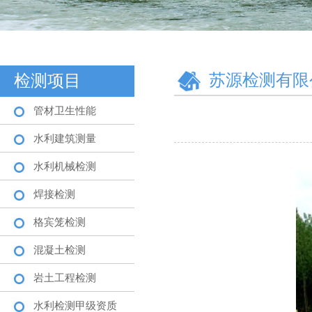
苏源检测有限
检测项目
管材卫生性能
水利建筑测量
水利机械检测
焊接检测
格宾笼检测
混凝土检测
岩土工程检测
水利检测甲级资质